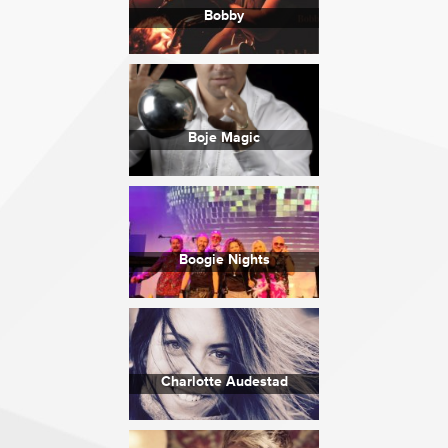
Bobby
Boje Magic
Boogie Nights
Charlotte Audestad