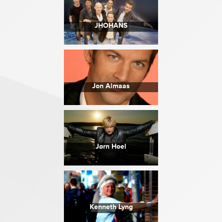
JHOHANS
Jon Almaas
Jørn Hoel
Kenneth Lyng