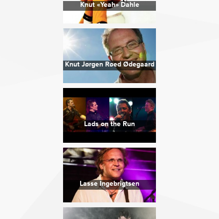
Knut «Yeah» Dahle
Knut Jørgen Røed Ødegaard
Lads on the Run
Lasse Ingebrigtsen