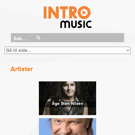
Søk...
Artister
Åge Sten Nilsen