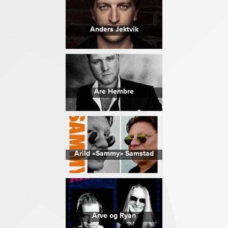
Anders Jektvik
Are Hembre
Arild «Sammy» Samstad
Arve og Ryan