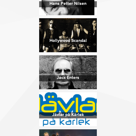
Hans Petter Nilsen
Hollywood Scandal
Jack Enters
Jävlar på Kärlek