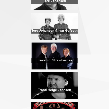
Tore Johansen
Tore Johansen & Ivar Gafseth
Travellin´ Strawberries
Trond Helge Johnsen