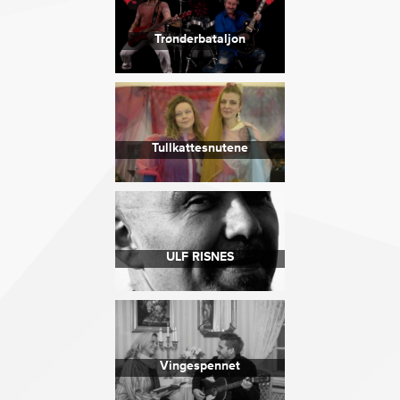
Trønderbataljon
Tullkattesnutene
ULF RISNES
Vingespennet