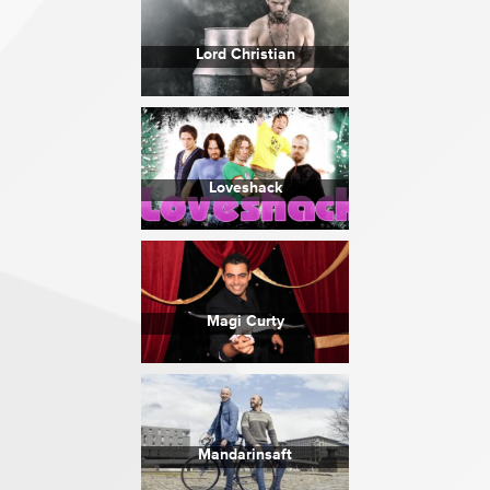
Lord Christian
Loveshack
Magi Curty
Mandarinsaft