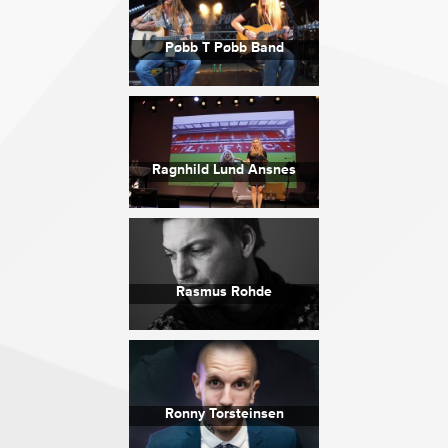
Pøbb T Pøbb Band
Ragnhild Lund Ansnes
Rasmus Rohde
Ronny Torsteinsen