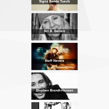
Sigrid Bonde Tusvik
Siri B. Gellein
Steff Nevers
Stephen Brandt-Hansen