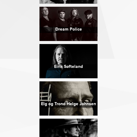
Dream Police
Eirik Søfteland
Elg og Trond Helge Johnsen