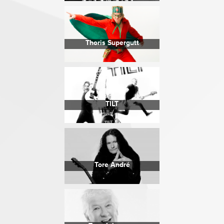
Thoris Supergutt
TILT
Tore André