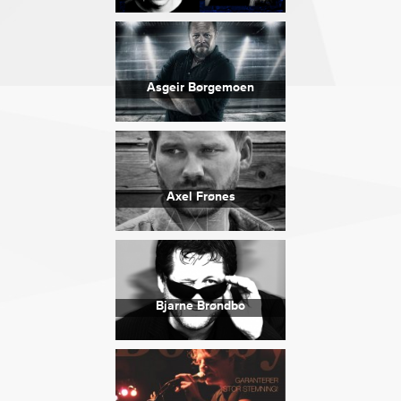
Asgeir Borgemoen
Axel Frønes
Bjarne Brøndbo