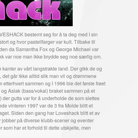
OVESHACK bestemt seg for å ta deg med I sin
ort og hvor pastellfarger var kult. Tilbake til
l tiden da Samantha Fox og George Michael var
ritikk var noe man ikke brydde seg noe særlig om.
kanter av vårt langstrakte land. Der gikk de og
, det går ikke alltid slik man vil og drømmene
m etterhvert sammen og I 1996 ble det første frøet
r) og Aslak (bass/vokal) braket sammen på et
 der gutta var for å underholde de som slettes
ede vinteren 1997 var de 3 fra Molde blitt et
get. Siden den gang har Loveshack blitt et av
jobber på diverse klubb-scener og eventer
 som har et forhold til dette utskjelte, men