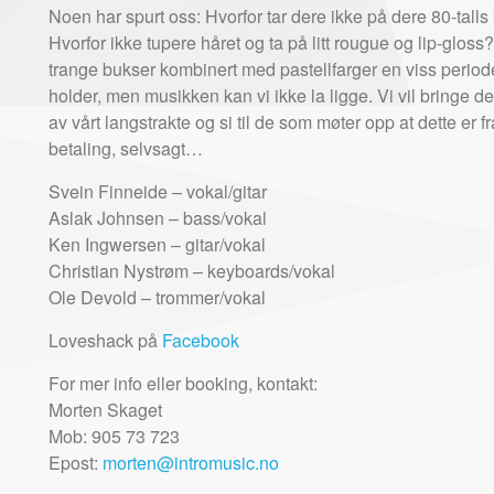
Noen har spurt oss: Hvorfor tar dere ikke på dere 80-tall
Hvorfor ikke tupere håret og ta på litt rougue og lip-gloss
trange bukser kombinert med pastellfarger en viss periode
holder, men musikken kan vi ikke la ligge. Vi vil bringe d
av vårt langstrakte og si til de som møter opp at dette er fra
betaling, selvsagt…
Svein Finneide – vokal/gitar
Aslak Johnsen – bass/vokal
Ken Ingwersen – gitar/vokal
Christian Nystrøm – keyboards/vokal
Ole Devold – trommer/vokal
Loveshack på
Facebook
For mer info eller booking, kontakt:
Morten Skaget
Mob: 905 73 723
Epost:
morten@intromusic.no