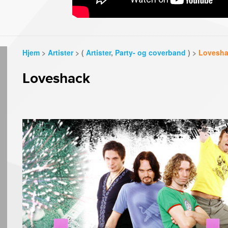
Hjem
>
Artister
> (
Artister
,
Party- og coverband
) >
Lovesh
Loveshack