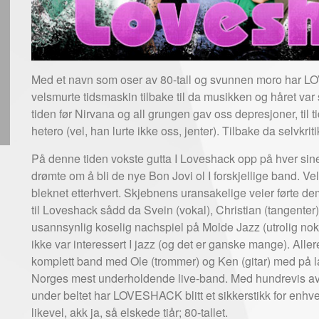
Med et navn som oser av 80-tall og svunnen moro har L
velsmurte tidsmaskin tilbake til da musikken og håret var st
tiden før Nirvana og all grungen gav oss depresjoner, ti
hetero (vel, han lurte ikke oss, jenter). Tilbake da selvk
På denne tiden vokste gutta I Loveshack opp på hver sine 
drømte om å bli de nye Bon Jovi ol I forskjellige band. Vel
bleknet etterhvert. Skjebnens uransakelige veier førte de
til Loveshack sådd da Svein (vokal), Christian (tangente
usannsynlig koselig nachspiel på Molde Jazz (utrolig nok)
ikke var interessert I jazz (og det er ganske mange). Aller
komplett band med Ole (trommer) og Ken (gitar) med på la
Norges mest underholdende live-band. Med hundrevis av 
under beltet har LOVESHACK blitt et sikkerstikk for enhver
likevel, akk ja, så elskede tiår; 80-tallet.