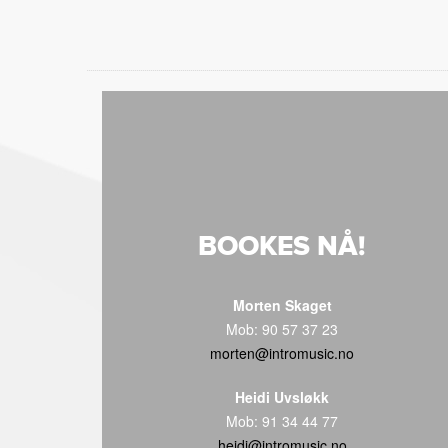
BOOKES NÅ!
Morten Skaget
Mob: 90 57 37 23
morten@intromusic.no
Heidi Uvsløkk
Mob: 91 34 44 77
heidi@intromusic.no