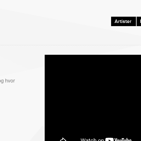
Artister
og hvor