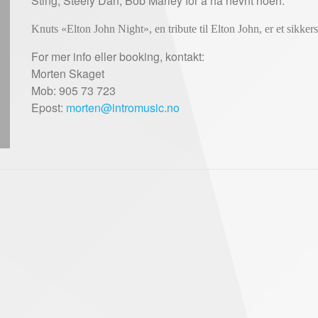
Sting, Steely Dan, Bob Marley for å ha nevnt noen.
Knuts «Elton John Night», en tribute til Elton John, er et sikker
For mer info eller booking, kontakt:
Morten Skaget
Mob: 905 73 723
Epost:
morten@intromusic.no