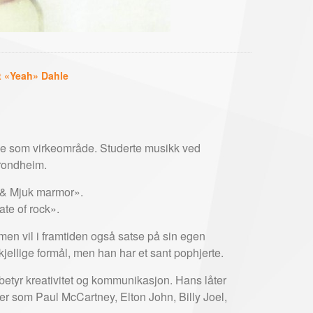
 «Yeah» Dahle
ge som virkeområde. Studerte musikk ved
Trondheim.
 & Mjuk marmor».
te of rock».
 men vil i framtiden også satse på sin egen
jellige formål, men han har et sant pophjerte.
etyr kreativitet og kommunikasjon. Hans låter
der som Paul McCartney, Elton John, Billy Joel,