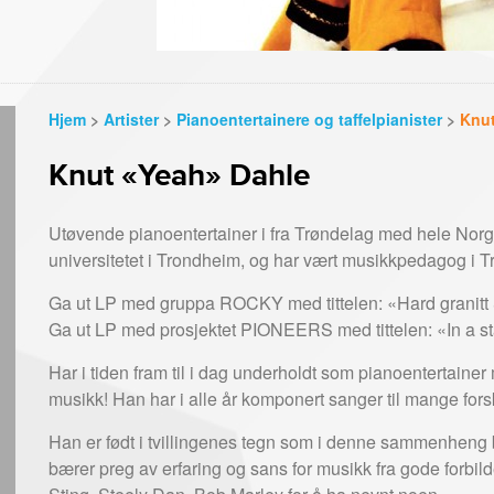
Hjem
>
Artister
>
Pianoentertainere og taffelpianister
>
Knut
Knut «Yeah» Dahle
Utøvende pianoentertainer i fra Trøndelag med hele Nor
universitetet i Trondheim, og har vært musikkpedagog i 
Ga ut LP med gruppa ROCKY med tittelen: «Hard granitt
Ga ut LP med prosjektet PIONEERS med tittelen: «In a sta
Har i tiden fram til i dag underholdt som pianoentertainer
musikk! Han har i alle år komponert sanger til mange forsk
Han er født i tvillingenes tegn som i denne sammenheng b
bærer preg av erfaring og sans for musikk fra gode forbil