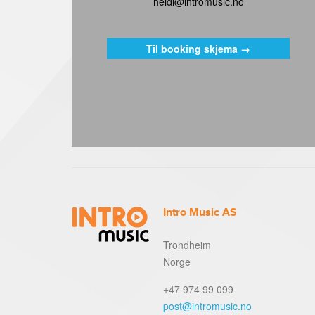
heidi@intromusic.no
Til booking skjema →
Intro Music AS
Trondheim
Norge
+47 974 99 099
post@intromusic.no