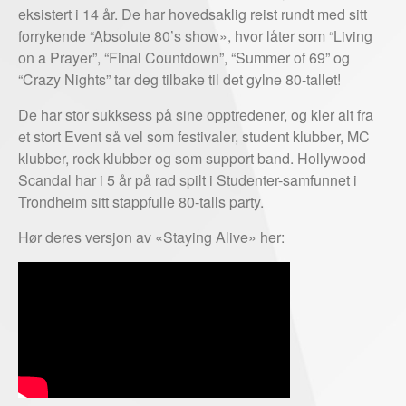
eksistert i 14 år. De har hovedsaklig reist rundt med sitt
forrykende “Absolute 80’s show», hvor låter som “Living
on a Prayer”, “Final Countdown”, “Summer of 69” og
“Crazy Nights” tar deg tilbake til det gylne 80-tallet!
De har stor sukksess på sine opptredener, og kler alt fra
et stort Event så vel som festivaler, student klubber, MC
klubber, rock klubber og som support band. Hollywood
Scandal har i 5 år på rad spilt i Studenter-samfunnet i
Trondheim sitt stappfulle 80-talls party.
Hør deres versjon av «Staying Alive» her: