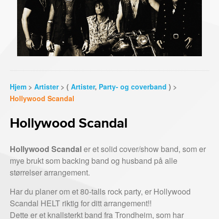
Hjem
>
Artister
> (
Artister
,
Party- og coverband
) >
Hollywood Scandal
Hollywood Scandal
Hollywood Scandal
er et solid cover/show band, som er
mye brukt som backing band og husband på alle
størrelser arrangement.
Har du planer om et 80-talls rock party, er Hollywood
Scandal HELT riktig for ditt arrangement!!
Dette er et knallsterkt band fra Trondheim, som har