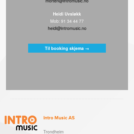
morten@intromusic.no
Heidi Uvsløkk
Mob: 91 34 44 77
heidi@intromusic.no
Til booking skjema →
Intro Music AS
Trondheim