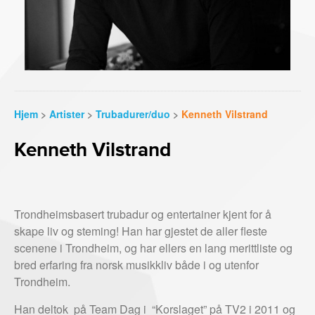
Hjem
>
Artister
>
Trubadurer/duo
>
Kenneth Vilstrand
Kenneth Vilstrand
Trondheimsbasert trubadur og entertainer kjent for å
skape liv og steming! Han har gjestet de aller fleste
scenene i Trondheim, og har ellers en lang merittliste og
bred erfaring fra norsk musikkliv både i og utenfor
Trondheim.
Han deltok på Team Dag i “Korslaget” på TV2 i 2011 og