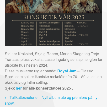
Steinar Krokstad, Skjalg Raaen, Morten Skaget og Terje
Tranaas, pluss vokalist Lasse Ingebrigtsen, spilte igjen for
utsolgte hus høsten 2024.
Disse musikerne utgjør bandet
Royal Jam
– Classic
Rock, som spiller ikoniske rockelåter fra 70 – 80 tallet i en
eksklusiv og intim setting.
Sjekk
her
for alle konsertdatoer 2025
.
←
Tullkattesnutene – Nytt album ute og premiere på nytt
show.